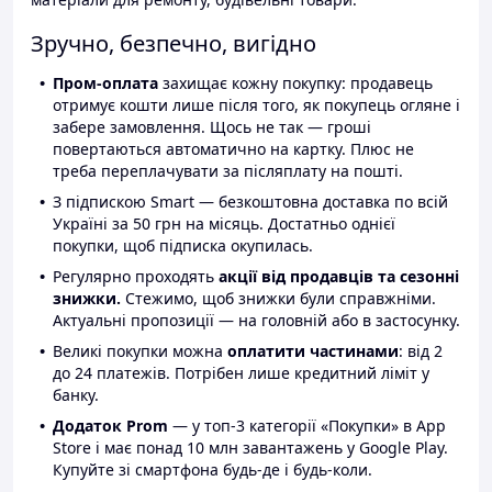
Зручно, безпечно, вигідно
Пром-оплата
захищає кожну покупку: продавець
отримує кошти лише після того, як покупець огляне і
забере замовлення. Щось не так — гроші
повертаються автоматично на картку. Плюс не
треба переплачувати за післяплату на пошті.
З підпискою Smart — безкоштовна доставка по всій
Україні за 50 грн на місяць. Достатньо однієї
покупки, щоб підписка окупилась.
Регулярно проходять
акції від продавців та сезонні
знижки.
Стежимо, щоб знижки були справжніми.
Актуальні пропозиції — на головній або в застосунку.
Великі покупки можна
оплатити частинами
: від 2
до 24 платежів. Потрібен лише кредитний ліміт у
банку.
Додаток Prom
— у топ-3 категорії «Покупки» в App
Store і має понад 10 млн завантажень у Google Play.
Купуйте зі смартфона будь-де і будь-коли.