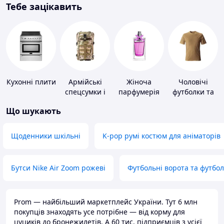
Тебе зацікавить
Кухонні плити
Армійські
Жіноча
Чоловічі
спецсумки і
парфумерія
футболки та
рюкзаки
майки
Що шукають
Щоденники шкільні
K-pop румі костюм для аніматорів
Бутси Nike Air Zoom рожеві
Футбольні ворота та футбо
Prom — найбільший маркетплейс України. Тут 6 млн
покупців знаходять усе потрібне — від корму для
цуциків до бронежилетів. А 60 тис. підприємців з усієї