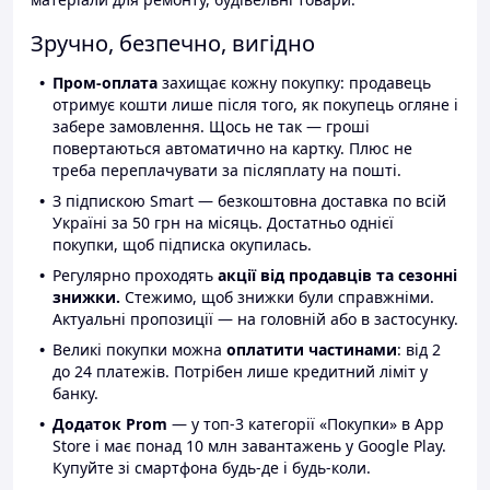
Зручно, безпечно, вигідно
Пром-оплата
захищає кожну покупку: продавець
отримує кошти лише після того, як покупець огляне і
забере замовлення. Щось не так — гроші
повертаються автоматично на картку. Плюс не
треба переплачувати за післяплату на пошті.
З підпискою Smart — безкоштовна доставка по всій
Україні за 50 грн на місяць. Достатньо однієї
покупки, щоб підписка окупилась.
Регулярно проходять
акції від продавців та сезонні
знижки.
Стежимо, щоб знижки були справжніми.
Актуальні пропозиції — на головній або в застосунку.
Великі покупки можна
оплатити частинами
: від 2
до 24 платежів. Потрібен лише кредитний ліміт у
банку.
Додаток Prom
— у топ-3 категорії «Покупки» в App
Store і має понад 10 млн завантажень у Google Play.
Купуйте зі смартфона будь-де і будь-коли.