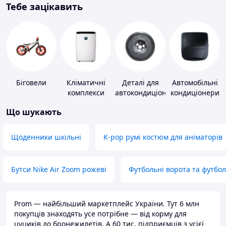
Тебе зацікавить
Біговели
Кліматичні
Деталі для
Автомобільні
комплекси
автокондиціонерів
кондиціонери
Що шукають
Щоденники шкільні
K-pop румі костюм для аніматорів
Бутси Nike Air Zoom рожеві
Футбольні ворота та футбо
Prom — найбільший маркетплейс України. Тут 6 млн
покупців знаходять усе потрібне — від корму для
цуциків до бронежилетів. А 60 тис. підприємців з усієї