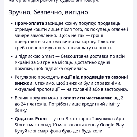
Зручно, безпечно, вигідно
Пром-оплата
захищає кожну покупку: продавець
отримує кошти лише після того, як покупець огляне і
забере замовлення. Щось не так — гроші
повертаються автоматично на картку. Плюс не
треба переплачувати за післяплату на пошті.
З підпискою Smart — безкоштовна доставка по всій
Україні за 50 грн на місяць. Достатньо однієї
покупки, щоб підписка окупилась.
Регулярно проходять
акції від продавців та сезонні
знижки.
Стежимо, щоб знижки були справжніми.
Актуальні пропозиції — на головній або в застосунку.
Великі покупки можна
оплатити частинами
: від 2
до 24 платежів. Потрібен лише кредитний ліміт у
банку.
Додаток Prom
— у топ-3 категорії «Покупки» в App
Store і має понад 10 млн завантажень у Google Play.
Купуйте зі смартфона будь-де і будь-коли.