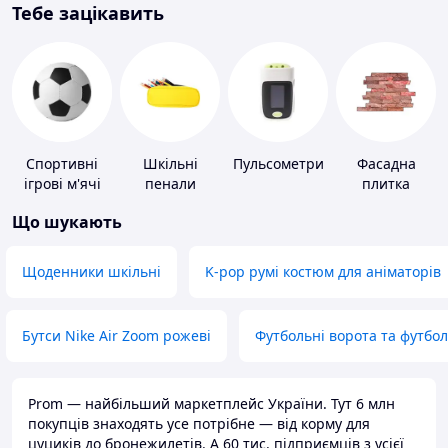
Тебе зацікавить
Спортивні
Шкільні
Пульсометри
Фасадна
ігрові м'ячі
пенали
плитка
Що шукають
Щоденники шкільні
K-pop румі костюм для аніматорів
Бутси Nike Air Zoom рожеві
Футбольні ворота та футбо
Prom — найбільший маркетплейс України. Тут 6 млн
покупців знаходять усе потрібне — від корму для
цуциків до бронежилетів. А 60 тис. підприємців з усієї