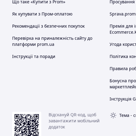
Що таке «Купити з Prom»
Просування в
Як купувати з Пром-оплатою
Sprava.prom
Рекомендації з безпечних покупок
Премія для 
Ecommerce.
Перевірка на приналежність сайту до
платформи prom.ua
Угода корис
Інструкції та поради
Політика ко
Правила роб
Бонусна пр
маркетплей
Інструкція G
Відскануй QR-код, щоб
Тема
-
с
завантажити мобільний
додаток