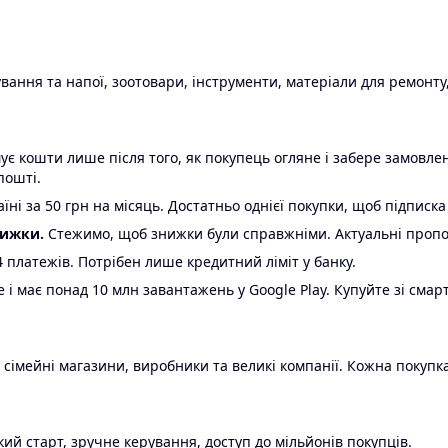
ання та напої, зоотовари, інструменти, матеріали для ремонту,
є кошти лише після того, як покупець огляне і забере замовл
пошті.
ні за 50 грн на місяць. Достатньо однієї покупки, щоб підписка
нижки.
Стежимо, щоб знижки були справжніми. Актуальні пропози
24 платежів. Потрібен лише кредитний ліміт у банку.
e і має понад 10 млн завантажень у Google Play. Купуйте зі смар
 сімейні магазини, виробники та великі компанії. Кожна покупка
ий старт, зручне керування, доступ до мільйонів покупців.