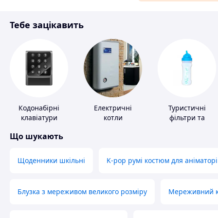
Матеріали для ремонту
Тебе зацікавить
Спорт і відпочинок
Кодонабірні
Електричні
Туристичні
клавіатури
котли
фільтри та
пігулки для
Що шукають
питної води
Щоденники шкільні
K-pop румі костюм для аніматорі
Блузка з мереживом великого розміру
Мереживний ко