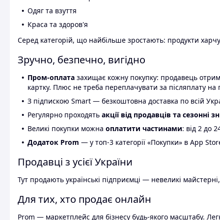
Одяг та взуття
Краса та здоров'я
Серед категорій, що найбільше зростають: продукти харчув
Зручно, безпечно, вигідно
Пром-оплата
захищає кожну покупку: продавець отриму
картку. Плюс не треба переплачувати за післяплату на 
З підпискою Smart — безкоштовна доставка по всій Украї
Регулярно проходять
акції від продавців та сезонні з
Великі покупки можна
оплатити частинами
: від 2 до 
Додаток Prom
— у топ-3 категорії «Покупки» в App Stor
Продавці з усієї України
Тут продають українські підприємці — невеликі майстерні,
Для тих, хто продає онлайн
Prom — маркетплейс для бізнесу будь-якого масштабу. Легк