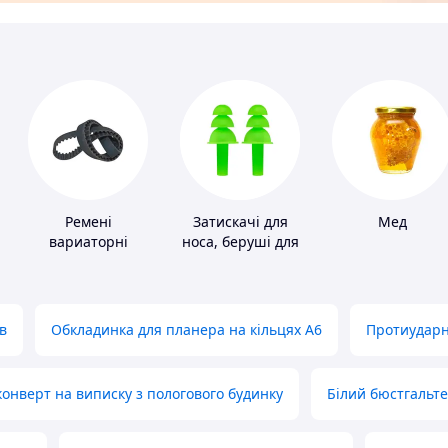
Ремені
Затискачі для
Мед
вариаторні
носа, беруші для
плавання
в
Обкладинка для планера на кільцях А6
Протиударн
нверт на виписку з пологового будинку
Білий бюстгальт