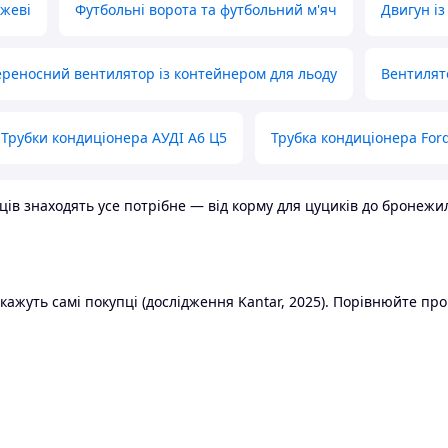
ожеві
Футбольні ворота та футбольний м'яч
Двигун із
реносний вентилятор із контейнером для льоду
Вентилят
Трубки кондиціонера АУДІ А6 Ц5
Трубка кондиціонера Ford
в знаходять усе потрібне — від корму для цуциків до бронежилет
ажуть самі покупці (дослідження Kantar, 2025). Порівнюйте пропо