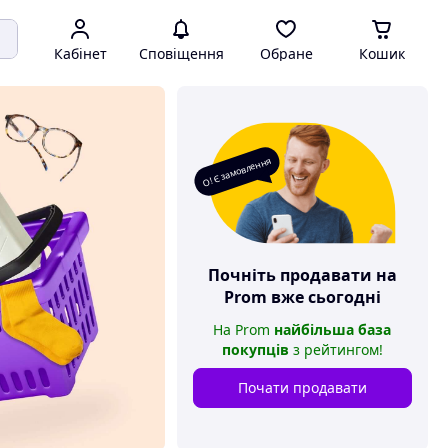
Кабінет
Сповіщення
Обране
Кошик
О! Є замовлення
Почніть продавати на
Prom
вже сьогодні
На
Prom
найбільша база
покупців
з рейтингом
!
Почати продавати