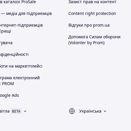
 каталозі ProSale
Захист прав на контент
 — медіа для підприємців
Content right protection
інтернет-підприємців
Відгуки про prom.ua
Кращі
Допомога Силам оборони
тувача
(Volonter by Prom)
нфіденційності
оти на маркетплейсі
ограма електронний
с PROM
oogle Ads
вітла
Українська
BETA